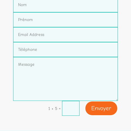
Envoyer
=
1 + 5