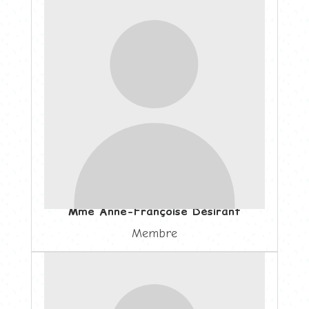
Mme Anne-Françoise Désirant
Membre