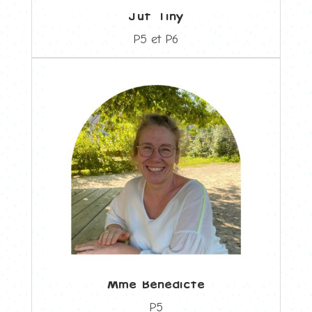
Juf Tiny
P5 et P6
Mme Bénédicte
P5